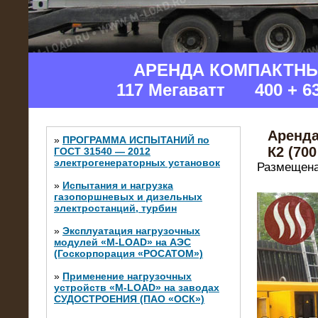
АРЕНДА КОМПАКТН
117 Мегаватт 400 + 6
Аренда
»
ПРОГРАММА ИСПЫТАНИЙ по
К2 (700
ГОСТ 31540 — 2012
электрогенераторных установок
Размещена
»
Испытания и нагрузка
газопоршневых и дизельных
электростанций, турбин
»
Эксплуатация нагрузочных
модулей «M-LOAD» на АЭС
(Госкорпорация «РОСАТОМ»)
»
Применение нагрузочных
устройств «M-LOAD» на заводах
СУДОСТРОЕНИЯ (ПАО «ОСК»)