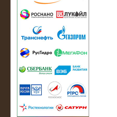
13.07.2018
Активно-реактивный нагрузочный
модуль в контейнере 2700 кВА на
Балтийский завод
22.06.2017
Активно-реактивные нагрузочные
модули 15 МВт (21,5 МВА) На Кубок
конфедераций