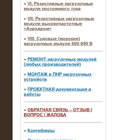
»
VI. Резистивные нагрузочные
модули постоянного тока
»
VII. Резистивные нагрузочные
модули высокочастотные
«Аэродром»
»
VIII. Судовые (морские)
нагрузочные модули 660-690 В
»
РЕМОНТ нагрузочных модулей
(любых производителей)
»
МОНТАЖ и ПНР нагрузочных
устройств
»
ПРОЕКТНАЯ документация и
работы
»
ОБРАТНАЯ СВЯЗЬ – ОТЗЫВ /
ВОПРОС / ЖАЛОБА
10.04.2015
Аренда нагрузочного модуля 4 МВт,
10 кВ
»
Контейнеры