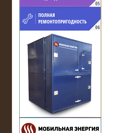
напряжением 10 кВ для
производственного предприятия
21.03.2017
Комплектная трансформаторная
подстанция 6 МВА (морское
исполнение, IP56)