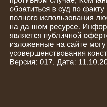
противном случае, Компан
обратиться в суд по факту
полного использования л
на данном ресурсе. Инфор
является публичной офёрт
13.02.2016
изложенные на сайте могут
Нагрузочный комплекс 8 МВт (10
МВА)
усовершенствования конст
Версия: 017. Дата: 11.10.20