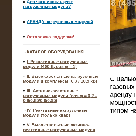
»
Для чего используют
нагрузочные модули?
»
АРЕНДА нагрузочных модулей
»
Осторожно подделки!
»
КАТАЛОГ ОБОРУДОВАНИЯ
»
I. Резистивные нагрузочные
модули (400 В, cos φ = 1)
»
II. Высоковольтные нагрузочные
С целью
модули и комплексы (6.3 / 10.5 кВ)
газовых
»
III. Активно-реактивные
аренду 
нагрузочные модули (cos φ = 0,2 –
0.8/0.85/0.9/0.95)
мощност
типом на
»
IV. Реактивные нагрузочные
модули (только квар)
»
V. Высоковольтные активно-
реактивные нагрузочные модули