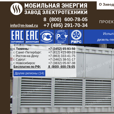
О Завод
8 (800) 600-78-05
ПРОЕКТ
+7 (495) 291-70-34
info@m-load.ru
Испыт
дизель-ге
г. Тюмень:
+7 (3452) 65-93-50
г. Санкт-Петербург:
+7 (812) 415-80-23
г. Ростов-на-Дону:
+7 (863) 333-41-75
г. Сургут:
+7 (3462) 38-51-17
г. Новосибирск:
+7 (3832) 05-97-38
Бесплатно по РФ:
8 (800) 600-78-05
Другие регионы (14)