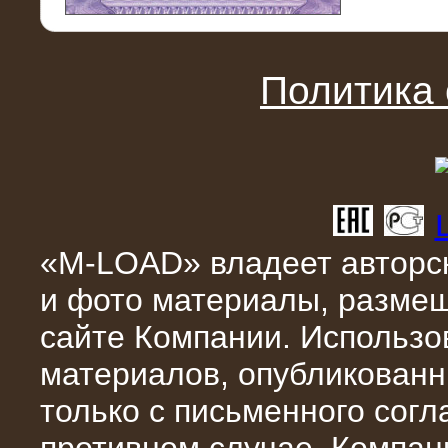
11.03.2016
Нагрузочный модуль НМ-100-К2 для
DATA-центра
Политика
«M-LOAD» владеет авторск
и фото материалы, разме
02.03.2016
сайте Компании. Использо
Нагрузочное устройство 400 кВт
(500 кВА) для сети АЗС
материалов, опубликованн
только с письменного сог