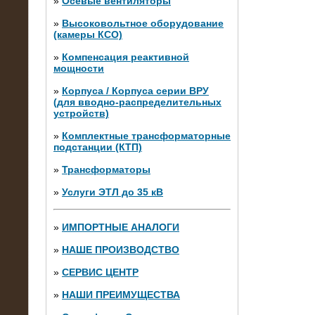
»
Осевые вентиляторы
»
Высоковольтное оборудование
(камеры КСО)
»
Компенсация реактивной
мощности
»
Корпуса / Корпуса серии ВРУ
(для вводно-распределительных
устройств)
»
Комплектные трансформаторные
подстанции (КТП)
28.02.2015
Нагрузочные модули 700 кВт (4
»
Трансформаторы
штуки)
»
Услуги ЭТЛ до 35 кВ
»
ИМПОРТНЫЕ АНАЛОГИ
»
НАШЕ ПРОИЗВОДСТВО
»
СЕРВИС ЦЕНТР
»
НАШИ ПРЕИМУЩЕСТВА