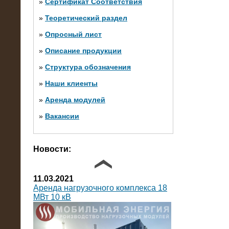
»
Сертификат Соответствия
»
Теоретический раздел
10.10.2014
»
Опросный лист
Нагрузочный комплекс 20 МВт в 2
яруса (напряжение 6-10 кВ)
»
Описание продукции
»
Структура обозначения
»
Наши клиенты
»
Аренда модулей
»
Вакансии
Фото галерея
Новости:
11.03.2021
Аренда нагрузочного комплекса 18
МВт 10 кВ