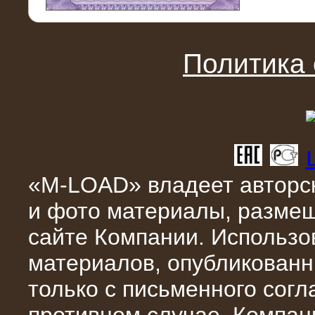
11.03.2016
Нагрузочный модуль НМ-100-К2 для
DATA-центра
Политика
«M-LOAD» владеет авторск
и фото материалы, разме
02.03.2016
сайте Компании. Использо
Нагрузочное устройство 400 кВт
(500 кВА) для сети АЗС
материалов, опубликованн
только с письменного сог