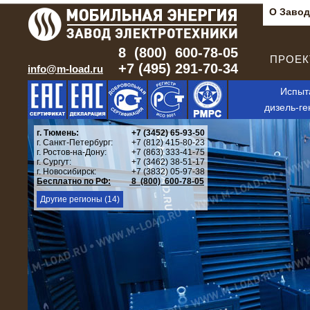
О Завод
8 (800) 600-78-05
ПРОЕКТ
+7 (495) 291-70-34
info@m-load.ru
Испыт
дизель-ге
г. Тюмень:
+7 (3452) 65-93-50
г. Санкт-Петербург:
+7 (812) 415-80-23
г. Ростов-на-Дону:
+7 (863) 333-41-75
г. Сургут:
+7 (3462) 38-51-17
г. Новосибирск:
+7 (3832) 05-97-38
Бесплатно по РФ:
8 (800) 600-78-05
Другие регионы (14)