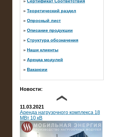
»
Сертификат Соответствия
»
Теоретический раздел
10.10.2014
»
Опросный лист
Нагрузочный комплекс 20 МВт в 2
яруса (напряжение 6-10 кВ)
»
Описание продукции
»
Структура обозначения
»
Наши клиенты
»
Аренда модулей
»
Вакансии
Фото галерея
Новости:
11.03.2021
Аренда нагрузочного комплекса 18
МВт 10 кВ