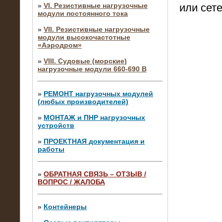
»
VI. Резистивные нагрузочные
или сете
модули постоянного тока
»
VII. Резистивные нагрузочные
модули высокочастотные
«Аэродром»
»
VIII. Судовые (морские)
нагрузочные модули 660-690 В
»
РЕМОНТ нагрузочных модулей
(любых производителей)
»
МОНТАЖ и ПНР нагрузочных
устройств
»
ПРОЕКТНАЯ документация и
работы
»
ОБРАТНАЯ СВЯЗЬ – ОТЗЫВ /
ВОПРОС / ЖАЛОБА
10.04.2015
Аренда нагрузочного модуля 4 МВт,
10 кВ
»
Контейнеры