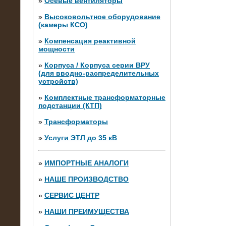
»
Осевые вентиляторы
»
Высоковольтное оборудование
(камеры КСО)
»
Компенсация реактивной
мощности
»
Корпуса / Корпуса серии ВРУ
(для вводно-распределительных
устройств)
»
Комплектные трансформаторные
подстанции (КТП)
28.02.2015
Нагрузочные модули 700 кВт (4
»
Трансформаторы
штуки)
»
Услуги ЭТЛ до 35 кВ
»
ИМПОРТНЫЕ АНАЛОГИ
»
НАШЕ ПРОИЗВОДСТВО
»
СЕРВИС ЦЕНТР
»
НАШИ ПРЕИМУЩЕСТВА