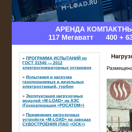
Изгот
АРЕНДА КОМПАКТН
117 Мегаватт 400 + 6
Нагруз
»
ПРОГРАММА ИСПЫТАНИЙ по
ГОСТ 31540 — 2012
электрогенераторных установок
Размещена
»
Испытания и нагрузка
газопоршневых и дизельных
электростанций, турбин
»
Эксплуатация нагрузочных
модулей «M-LOAD» на АЭС
(Госкорпорация «РОСАТОМ»)
»
Применение нагрузочных
устройств «M-LOAD» на заводах
СУДОСТРОЕНИЯ (ПАО «ОСК»)