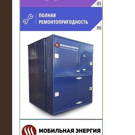
напряжением 10 кВ для
производственного предприятия
21.03.2017
Комплектная трансформаторная
подстанция 6 МВА (морское
исполнение, IP56)