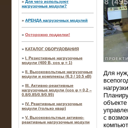
»
Для чего используют
нагрузочные модули?
»
АРЕНДА нагрузочных модулей
»
Осторожно подделки!
»
КАТАЛОГ ОБОРУДОВАНИЯ
»
I. Резистивные нагрузочные
модули (400 В, cos φ = 1)
»
II. Высоковольтные нагрузочные
Для нуж
модули и комплексы (6.3 / 10.5 кВ)
всепого
»
III. Активно-реактивные
нагрузки
нагрузочные модули (cos φ = 0,2 –
Планиру
0.8/0.85/0.9/0.95)
объекте
»
IV. Реактивные нагрузочные
модули (только квар)
управле
с возмо
»
V. Высоковольтные активно-
реактивные нагрузочные модули
компьют