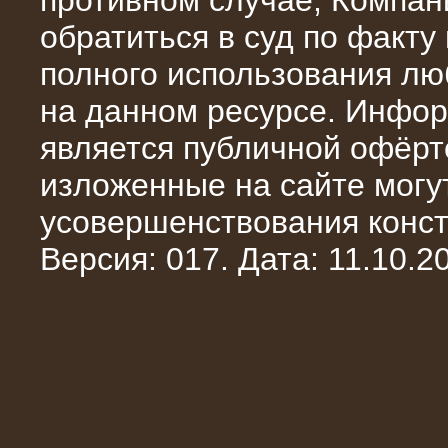
противном случае, Компан
обратиться в суд по факту
полного использования л
на данном ресурсе. Инфор
является публичной офёрт
13.02.2016
изложенные на сайте могут
Нагрузочный комплекс 8 МВт (10
МВА)
усовершенствования конст
Версия: 017. Дата: 11.10.20