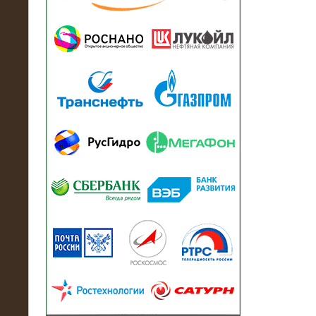
13.07.2018
Активно-реактивный нагрузочный
модуль в контейнере 2700 кВА на
Балтийский завод
22.06.2017
Активно-реактивные нагрузочные
модули 15 МВт (21,5 МВА) На Кубок
конфедераций