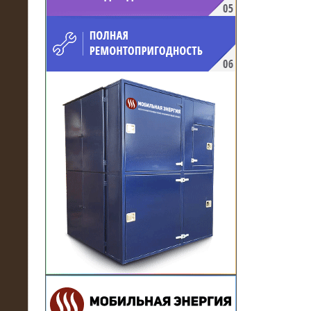
напряжением 10 кВ для
производственного предприятия
21.03.2017
Комплектная трансформаторная
подстанция 6 МВА (морское
исполнение, IP56)