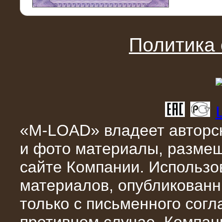
11.03.2016
Нагрузочный модуль НМ-100-К2 для
DATA-центра
Политика
«M-LOAD» владеет авторск
и фото материалы, разме
02.03.2016
сайте Компании. Использо
Нагрузочное устройство 400 кВт
(500 кВА) для сети АЗС
материалов, опубликованн
только с письменного сог