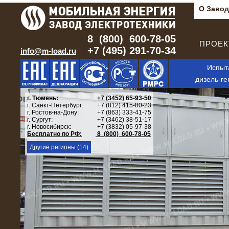
О Завод
8 (800) 600-78-05
ПРОЕКТ
+7 (495) 291-70-34
info@m-load.ru
Испыт
дизель-ге
г. Тюмень:
+7 (3452) 65-93-50
г. Санкт-Петербург:
+7 (812) 415-80-23
г. Ростов-на-Дону:
+7 (863) 333-41-75
г. Сургут:
+7 (3462) 38-51-17
г. Новосибирск:
+7 (3832) 05-97-38
Бесплатно по РФ:
8 (800) 600-78-05
Другие регионы (14)