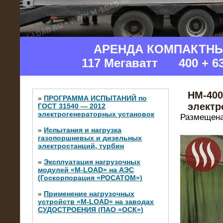
АРЕНДА КОМПАКТН
117 Мегаватт 400 + 6
НМ-400
»
ПРОГРАММА ИСПЫТАНИЙ по
электр
ГОСТ 31540 — 2012
электрогенераторных установок
Размещена
»
Испытания и нагрузка
газопоршневых и дизельных
электростанций, турбин
»
Эксплуатация нагрузочных
модулей «M-LOAD» на АЭС
(Госкорпорация «РОСАТОМ»)
»
Применение нагрузочных
устройств «M-LOAD» на заводах
СУДОСТРОЕНИЯ (ПАО «ОСК»)