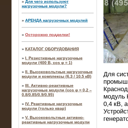
»
Для чего используют
нагрузочные модули?
»
АРЕНДА нагрузочных модулей
»
Осторожно подделки!
»
КАТАЛОГ ОБОРУДОВАНИЯ
»
I. Резистивные нагрузочные
модули (400 В, cos φ = 1)
»
II. Высоковольтные нагрузочные
Для сис
модули и комплексы (6.3 / 10.5 кВ)
промышл
»
III. Активно-реактивные
Краснод
нагрузочные модули (cos φ = 0,2 –
0.8/0.85/0.9/0.95)
модуль 
0,4 кВ, 
»
IV. Реактивные нагрузочные
модули (только квар)
Устройс
»
V. Высоковольтные активно-
генерат
реактивные нагрузочные модули