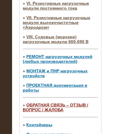
»
VI. Резистивные нагрузочные
модули постоянного тока
»
VII. Резистивные нагрузочные
модули высокочастотные
«Аэродром»
»
VIII. Судовые (морские)
нагрузочные модули 660-690 В
»
РЕМОНТ нагрузочных модулей
(любых производителей)
»
МОНТАЖ и ПНР нагрузочных
устройств
»
ПРОЕКТНАЯ документация и
работы
»
ОБРАТНАЯ СВЯЗЬ – ОТЗЫВ /
ВОПРОС / ЖАЛОБА
10.04.2015
Аренда нагрузочного модуля 4 МВт,
10 кВ
»
Контейнеры