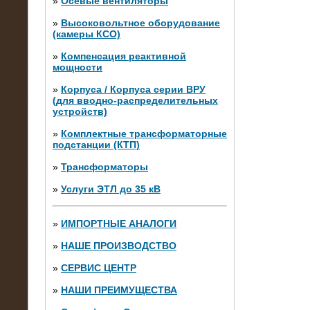
»
Осевые вентиляторы
»
Высоковольтное оборудование
(камеры КСО)
»
Компенсация реактивной
мощности
»
Корпуса / Корпуса серии ВРУ
(для вводно-распределительных
устройств)
»
Комплектные трансформаторные
подстанции (КТП)
28.02.2015
Нагрузочные модули 700 кВт (4
»
Трансформаторы
штуки)
»
Услуги ЭТЛ до 35 кВ
»
ИМПОРТНЫЕ АНАЛОГИ
»
НАШЕ ПРОИЗВОДСТВО
»
СЕРВИС ЦЕНТР
»
НАШИ ПРЕИМУЩЕСТВА