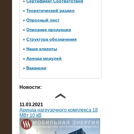
»
Сертификат Соответствия
»
Теоретический раздел
10.10.2014
»
Опросный лист
Нагрузочный комплекс 20 МВт в 2
яруса (напряжение 6-10 кВ)
»
Описание продукции
»
Структура обозначения
»
Наши клиенты
»
Аренда модулей
»
Вакансии
Фото галерея
Новости:
11.03.2021
Аренда нагрузочного комплекса 18
МВт 10 кВ