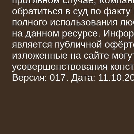
противном случае, Компан
обратиться в суд по факту
полного использования л
на данном ресурсе. Инфор
является публичной офёрт
13.02.2016
изложенные на сайте могут
Нагрузочный комплекс 8 МВт (10
МВА)
усовершенствования конст
Версия: 017. Дата: 11.10.20