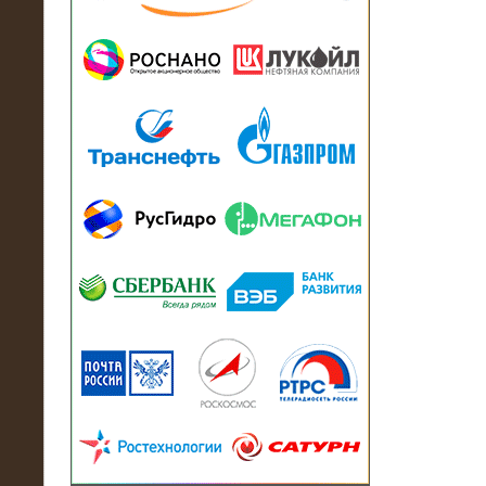
13.07.2018
Активно-реактивный нагрузочный
модуль в контейнере 2700 кВА на
Балтийский завод
22.06.2017
Активно-реактивные нагрузочные
модули 15 МВт (21,5 МВА) На Кубок
конфедераций