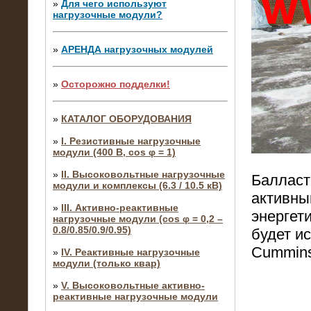
»
Для чего используют
нагрузочные модули?
»
АРЕНДА нагрузочных модулей
»
Осторожно подделки!
»
КАТАЛОГ ОБОРУДОВАНИЯ
»
I. Резистивные нагрузочные
модули (400 В, cos φ = 1)
»
II. Высоковольтные нагрузочные
Балласт
модули и комплексы (6.3 / 10.5 кВ)
активны
»
III. Активно-реактивные
энергет
нагрузочные модули (cos φ = 0,2 –
0.8/0.85/0.9/0.95)
будет и
Cummins
»
IV. Реактивные нагрузочные
модули (только квар)
»
V. Высоковольтные активно-
реактивные нагрузочные модули