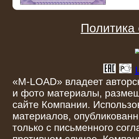
11.03.2016
Нагрузочный модуль НМ-100-К2 для
DATA-центра
Политика
«M-LOAD» владеет авторск
и фото материалы, разме
02.03.2016
сайте Компании. Использо
Нагрузочное устройство 400 кВт
(500 кВА) для сети АЗС
материалов, опубликованн
только с письменного сог