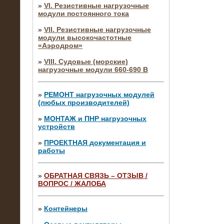
»
VI. Резистивные нагрузочные
модули постоянного тока
»
VII. Резистивные нагрузочные
модули высокочастотные
«Аэродром»
»
VIII. Судовые (морские)
нагрузочные модули 660-690 В
»
РЕМОНТ нагрузочных модулей
(любых производителей)
»
МОНТАЖ и ПНР нагрузочных
устройств
»
ПРОЕКТНАЯ документация и
работы
»
ОБРАТНАЯ СВЯЗЬ – ОТЗЫВ /
ВОПРОС / ЖАЛОБА
10.04.2015
Аренда нагрузочного модуля 4 МВт,
10 кВ
»
Контейнеры