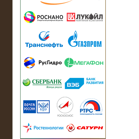
13.07.2018
Активно-реактивный нагрузочный
модуль в контейнере 2700 кВА на
Балтийский завод
22.06.2017
Активно-реактивные нагрузочные
модули 15 МВт (21,5 МВА) На Кубок
конфедераций