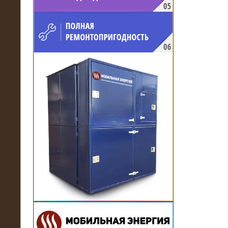
напряжением 10 кВ для
производственного предприятия
21.03.2017
Комплектная трансформаторная
подстанция 6 МВА (морское
исполнение, IP56)