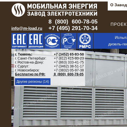
О Завод
8 (800) 600-78-05
ПРОЕКТ
+7 (495) 291-70-34
info@m-load.ru
Испыт
дизель-ге
г. Тюмень:
+7 (3452) 65-93-50
г. Санкт-Петербург:
+7 (812) 415-80-23
г. Ростов-на-Дону:
+7 (863) 333-41-75
г. Сургут:
+7 (3462) 38-51-17
г. Новосибирск:
+7 (3832) 05-97-38
Бесплатно по РФ:
8 (800) 600-78-05
Другие регионы (14)