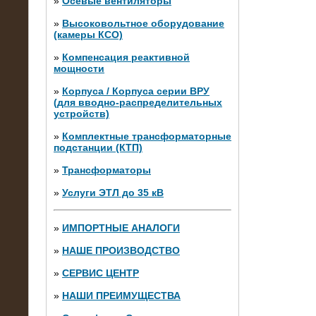
»
Осевые вентиляторы
»
Высоковольтное оборудование
(камеры КСО)
»
Компенсация реактивной
мощности
»
Корпуса / Корпуса серии ВРУ
(для вводно-распределительных
устройств)
»
Комплектные трансформаторные
подстанции (КТП)
28.02.2015
Нагрузочные модули 700 кВт (4
»
Трансформаторы
штуки)
»
Услуги ЭТЛ до 35 кВ
»
ИМПОРТНЫЕ АНАЛОГИ
»
НАШЕ ПРОИЗВОДСТВО
»
СЕРВИС ЦЕНТР
»
НАШИ ПРЕИМУЩЕСТВА