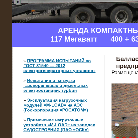
АРЕНДА КОМПАКТН
117 Мегаватт 400 + 6
Баллас
»
ПРОГРАММА ИСПЫТАНИЙ по
предпр
ГОСТ 31540 — 2012
электрогенераторных установок
Размещена
»
Испытания и нагрузка
газопоршневых и дизельных
электростанций, турбин
»
Эксплуатация нагрузочных
модулей «M-LOAD» на АЭС
(Госкорпорация «РОСАТОМ»)
»
Применение нагрузочных
устройств «M-LOAD» на заводах
СУДОСТРОЕНИЯ (ПАО «ОСК»)