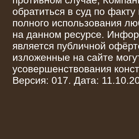
противном случае, Компан
обратиться в суд по факту
полного использования л
на данном ресурсе. Инфор
является публичной офёрт
13.02.2016
изложенные на сайте могут
Нагрузочный комплекс 8 МВт (10
МВА)
усовершенствования конст
Версия: 017. Дата: 11.10.20