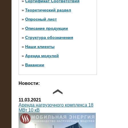
»
Сертификат Соответствия
»
Теоретический раздел
10.10.2014
»
Опросный лист
Нагрузочный комплекс 20 МВт в 2
яруса (напряжение 6-10 кВ)
»
Описание продукции
»
Структура обозначения
»
Наши клиенты
»
Аренда модулей
»
Вакансии
Фото галерея
Новости:
11.03.2021
Аренда нагрузочного комплекса 18
МВт 10 кВ