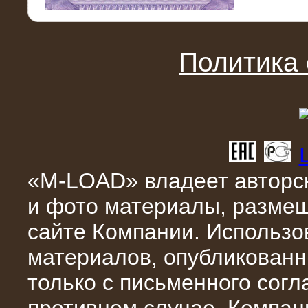
11.03.2016
Нагрузочный модуль НМ-100-К2 для
DATA-центра
Политика
«M-LOAD» владеет авторск
и фото материалы, разме
02.03.2016
сайте Компании. Использо
Нагрузочное устройство 400 кВт
(500 кВА) для сети АЗС
материалов, опубликованн
только с письменного сог