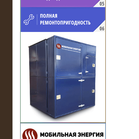
напряжением 10 кВ для
производственного предприятия
21.03.2017
Комплектная трансформаторная
подстанция 6 МВА (морское
исполнение, IP56)