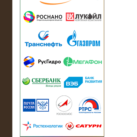
13.07.2018
Активно-реактивный нагрузочный
модуль в контейнере 2700 кВА на
Балтийский завод
22.06.2017
Активно-реактивные нагрузочные
модули 15 МВт (21,5 МВА) На Кубок
конфедераций