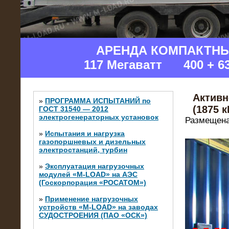
АРЕНДА КОМПАКТН
117 Мегаватт 400 + 6
Активн
»
ПРОГРАММА ИСПЫТАНИЙ по
(1875 
ГОСТ 31540 — 2012
электрогенераторных установок
Размещена
»
Испытания и нагрузка
газопоршневых и дизельных
электростанций, турбин
»
Эксплуатация нагрузочных
модулей «M-LOAD» на АЭС
(Госкорпорация «РОСАТОМ»)
»
Применение нагрузочных
устройств «M-LOAD» на заводах
СУДОСТРОЕНИЯ (ПАО «ОСК»)