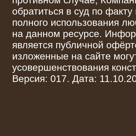
противном случае, Компан
обратиться в суд по факту
полного использования л
на данном ресурсе. Инфор
является публичной офёрт
13.02.2016
изложенные на сайте могут
Нагрузочный комплекс 8 МВт (10
МВА)
усовершенствования конст
Версия: 017. Дата: 11.10.20