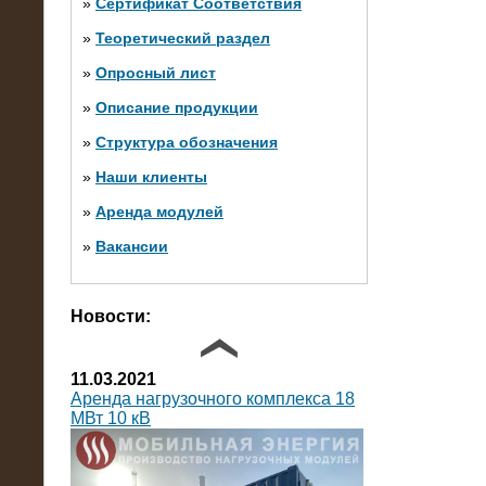
»
Сертификат Соответствия
»
Теоретический раздел
10.10.2014
»
Опросный лист
Нагрузочный комплекс 20 МВт в 2
яруса (напряжение 6-10 кВ)
»
Описание продукции
»
Структура обозначения
»
Наши клиенты
»
Аренда модулей
»
Вакансии
Фото галерея
Новости:
11.03.2021
Аренда нагрузочного комплекса 18
МВт 10 кВ