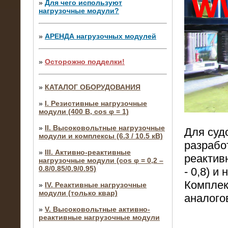
»
Для чего используют
нагрузочные модули?
»
АРЕНДА нагрузочных модулей
»
Осторожно подделки!
»
КАТАЛОГ ОБОРУДОВАНИЯ
»
I. Резистивные нагрузочные
модули (400 В, cos φ = 1)
»
II. Высоковольтные нагрузочные
Для суд
модули и комплексы (6.3 / 10.5 кВ)
разрабо
»
III. Активно-реактивные
реактив
нагрузочные модули (cos φ = 0,2 –
0.8/0.85/0.9/0.95)
- 0,8) и
Комплек
»
IV. Реактивные нагрузочные
модули (только квар)
аналого
»
V. Высоковольтные активно-
реактивные нагрузочные модули