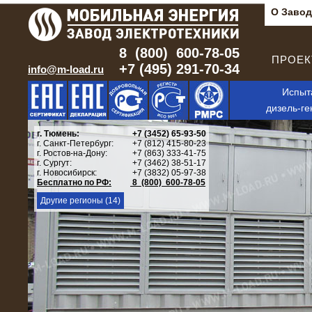
О Завод
8 (800) 600-78-05
ПРОЕКТ
+7 (495) 291-70-34
info@m-load.ru
Испыт
дизель-ге
г. Тюмень:
+7 (3452) 65-93-50
г. Санкт-Петербург:
+7 (812) 415-80-23
г. Ростов-на-Дону:
+7 (863) 333-41-75
г. Сургут:
+7 (3462) 38-51-17
г. Новосибирск:
+7 (3832) 05-97-38
Бесплатно по РФ:
8 (800) 600-78-05
Другие регионы (14)