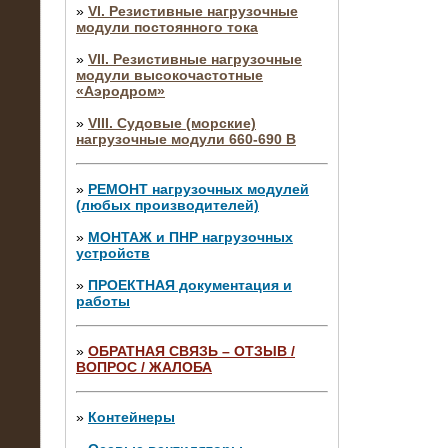
»
VI. Резистивные нагрузочные
модули постоянного тока
»
VII. Резистивные нагрузочные
модули высокочастотные
«Аэродром»
»
VIII. Судовые (морские)
нагрузочные модули 660-690 В
»
РЕМОНТ нагрузочных модулей
(любых производителей)
»
МОНТАЖ и ПНР нагрузочных
устройств
»
ПРОЕКТНАЯ документация и
работы
»
ОБРАТНАЯ СВЯЗЬ – ОТЗЫВ /
ВОПРОС / ЖАЛОБА
10.04.2015
Аренда нагрузочного модуля 4 МВт,
10 кВ
»
Контейнеры