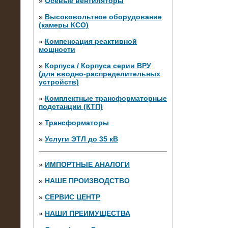
»
Осевые вентиляторы
»
Высоковольтное оборудование
(камеры КСО)
»
Компенсация реактивной
мощности
»
Корпуса / Корпуса серии ВРУ
(для вводно-распределительных
устройств)
»
Комплектные трансформаторные
подстанции (КТП)
28.02.2015
Нагрузочные модули 700 кВт (4
»
Трансформаторы
штуки)
»
Услуги ЭТЛ до 35 кВ
»
ИМПОРТНЫЕ АНАЛОГИ
»
НАШЕ ПРОИЗВОДСТВО
»
СЕРВИС ЦЕНТР
»
НАШИ ПРЕИМУЩЕСТВА