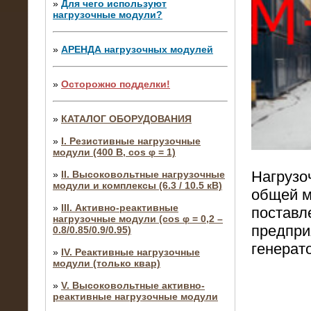
»
Для чего используют
нагрузочные модули?
»
АРЕНДА нагрузочных модулей
»
Осторожно подделки!
»
КАТАЛОГ ОБОРУДОВАНИЯ
»
I. Резистивные нагрузочные
модули (400 В, cos φ = 1)
Нагрузоч
»
II. Высоковольтные нагрузочные
модули и комплексы (6.3 / 10.5 кВ)
общей м
»
III. Активно-реактивные
поставл
нагрузочные модули (cos φ = 0,2 –
предпри
0.8/0.85/0.9/0.95)
генерат
»
IV. Реактивные нагрузочные
модули (только квар)
»
V. Высоковольтные активно-
реактивные нагрузочные модули