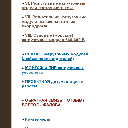
»
VI. Резистивные нагрузочные
модули постоянного тока
»
VII. Резистивные нагрузочные
модули высокочастотные
«Аэродром»
»
VIII. Судовые (морские)
нагрузочные модули 660-690 В
»
РЕМОНТ нагрузочных модулей
(любых производителей)
»
МОНТАЖ и ПНР нагрузочных
устройств
»
ПРОЕКТНАЯ документация и
работы
»
ОБРАТНАЯ СВЯЗЬ – ОТЗЫВ /
ВОПРОС / ЖАЛОБА
10.04.2015
Аренда нагрузочного модуля 4 МВт,
10 кВ
»
Контейнеры