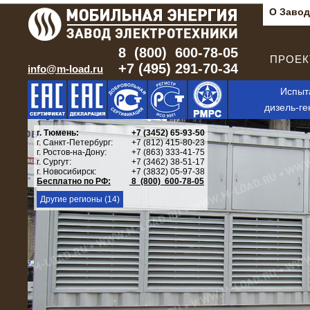
О Завод
8 (800) 600-78-05
ПРОЕКТ
+7 (495) 291-70-34
info@m-load.ru
Испыт
дизель-ге
г. Тюмень:
+7 (3452) 65-93-50
г. Санкт-Петербург:
+7 (812) 415-80-23
г. Ростов-на-Дону:
+7 (863) 333-41-75
г. Сургут:
+7 (3462) 38-51-17
г. Новосибирск:
+7 (3832) 05-97-38
Бесплатно по РФ:
8 (800) 600-78-05
Другие регионы (14)