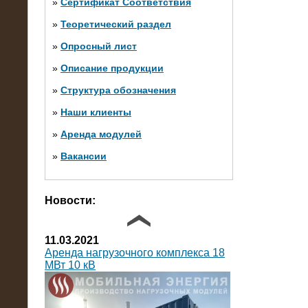
»
Сертификат Соответствия
»
Теоретический раздел
10.10.2014
»
Опросный лист
Нагрузочный комплекс 20 МВт в 2
яруса (напряжение 6-10 кВ)
»
Описание продукции
»
Структура обозначения
»
Наши клиенты
»
Аренда модулей
»
Вакансии
Фото галерея
Новости:
11.03.2021
Аренда нагрузочного комплекса 18
МВт 10 кВ