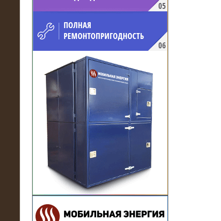
напряжением 10 кВ для
производственного предприятия
21.03.2017
Комплектная трансформаторная
подстанция 6 МВА (морское
исполнение, IP56)