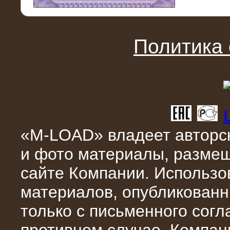
11.03.2016
Нагрузочный модуль НМ-100-К2 для
DATA-центра
Политика
«M-LOAD» владеет авторск
и фото материалы, разме
02.03.2016
сайте Компании. Использо
Нагрузочное устройство 400 кВт
(500 кВА) для сети АЗС
материалов, опубликованн
только с письменного сог