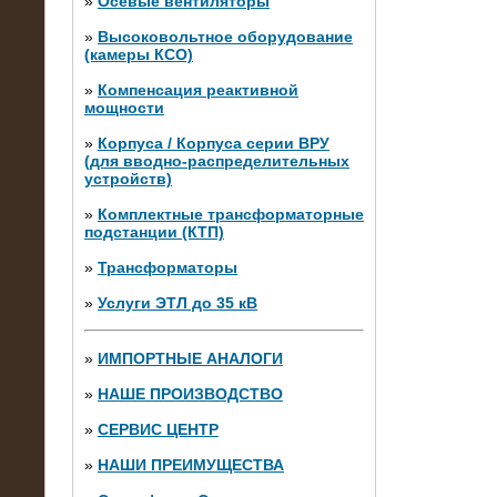
»
Осевые вентиляторы
»
Высоковольтное оборудование
(камеры КСО)
»
Компенсация реактивной
мощности
»
Корпуса / Корпуса серии ВРУ
(для вводно-распределительных
устройств)
»
Комплектные трансформаторные
подстанции (КТП)
28.02.2015
Нагрузочные модули 700 кВт (4
»
Трансформаторы
штуки)
»
Услуги ЭТЛ до 35 кВ
»
ИМПОРТНЫЕ АНАЛОГИ
»
НАШЕ ПРОИЗВОДСТВО
»
СЕРВИС ЦЕНТР
»
НАШИ ПРЕИМУЩЕСТВА