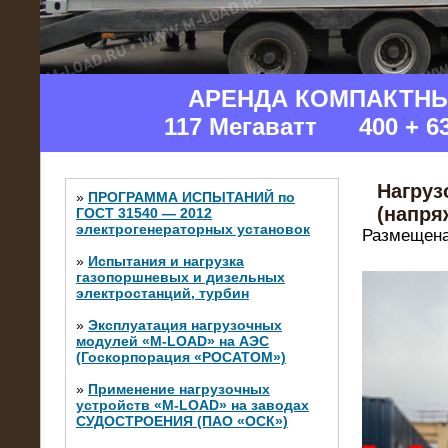
АРЕНДА КОМПАКТН
117 Мегаватт 400 + 6
Нагруз
»
ПРОГРАММА ИСПЫТАНИЙ по
(напря
ГОСТ 31540 — 2012
электрогенераторных установок
Размещена
»
Испытания и нагрузка
газопоршневых и дизельных
электростанций, турбин
»
Эксплуатация нагрузочных
модулей «M-LOAD» на АЭС
(Госкорпорация «РОСАТОМ»)
»
Применение нагрузочных
устройств «M-LOAD» на заводах
СУДОСТРОЕНИЯ (ПАО «ОСК»)