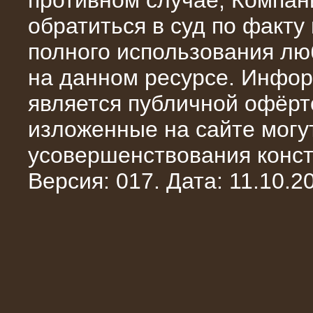
противном случае, Компан
обратиться в суд по факту
полного использования л
на данном ресурсе. Инфор
является публичной офёрт
13.02.2016
изложенные на сайте могут
Нагрузочный комплекс 8 МВт (10
МВА)
усовершенствования конст
Версия: 017. Дата: 11.10.20