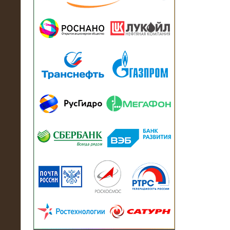
13.07.2018
Активно-реактивный нагрузочный
модуль в контейнере 2700 кВА на
Балтийский завод
22.06.2017
Активно-реактивные нагрузочные
модули 15 МВт (21,5 МВА) На Кубок
конфедераций